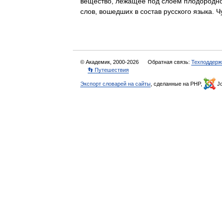
вещество, лежащее под слоем плодородной
слов, вошедших в состав русского языка.
© Академик, 2000-2026
Обратная связь:
Техподдерж
👣 Путешествия
Экспорт словарей на сайты
, сделанные на PHP,
Jo