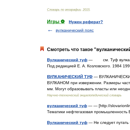
Словарь
по
географии
.
2015
.
Игры ⚽
Нужен реферат?
вулканический пояс
Смотреть что такое "вулканический
Вулканический туф
— см. Туф вулканиче
Под редакцией Е. А. Козловского. 1984 
ВУЛКАНИЧЕСКИЙ ТУФ
— ВУЛКАНИЧЕСКИЙ 
ВУЛКАНОМ при извержении. Размеры части
мм. Могут образовывать пласты или не
Научно-технический энциклопедический словарь
вулканический туф
— — [http://slovarionli
Тематики нефтегазовая промышленность E
Вулканический туф
— Не следует путать