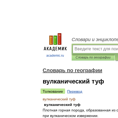
Словари и энциклоп
academic.ru
Словарь по географии
Словарь по географии
вулканический туф
Толкование
Перевод
вулканический
туф
вулканический
туф
Плотная
горная
порода
,
образованная
из
при
вулканическом
извержении
.