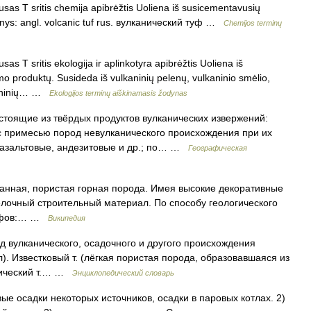
usas T sritis chemija apibrėžtis Uoliena iš susicementavusių
menys: angl. volcanic tuf rus. вулканический туф …
Chemijos terminų
sas T sritis ekologija ir aplinkotyra apibrėžtis Uoliena iš
mo produktų. Susideda iš vulkaninių pelenų, vulkaninio smėlio,
lkaninių… …
Ekologijos terminų aiškinamasis žodynas
тоящие из твёрдых продуктов вулканических извержений:
 с примесью пород невулканического происхождения при их
базальтовые, андезитовые и др.; по… …
Географическая
ванная, пористая горная порода. Имея высокие декоративные
елочный строительный материал. По способу геологического
туфов:… …
Википедия
род вулканического, осадочного и другого происхождения
). Известковый т. (лёгкая пористая порода, образовавшаяся из
анический т.… …
Энциклопедический словарь
ковые осадки некоторых источников, осадки в паровых котлах. 2)