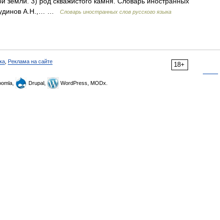
 земли. 3) род скважистого камня. Словарь иностранных
 Чудинов А.Н.,… …
Словарь иностранных слов русского языка
ка
,
Реклама на сайте
18+
omla,
Drupal,
WordPress, MODx.