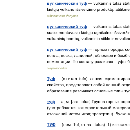
вулканический туф
— vulkaninis tufas stat
kietųjų vulkano išsiveržimo produktų. atitik
aiškinamasis žodynas
вулканический туф
— vulkaninis tufas statu
susicementavusių kietųjų ugnikalnio išsiverži
vulkaninių bombų, vulkaninio stiklo ir nevu
вулканический туф
— горные породы, сос
пепла, песка, лапиллей, обломков и бомб
цементации. По составу различают туфы 
энциклопедия
Туф
— (от итал. tufo) легкая, сцементиро
свойства, представляет собой ценный отд
образования различают основные типы 
туф
— а; м. [лат. tofus] Группа горных по
(употребляется как строительный материал
отложений источников; травертин). Вулк
ТУФ
— (нем. Tuf, от лат. tofus). 1) извест