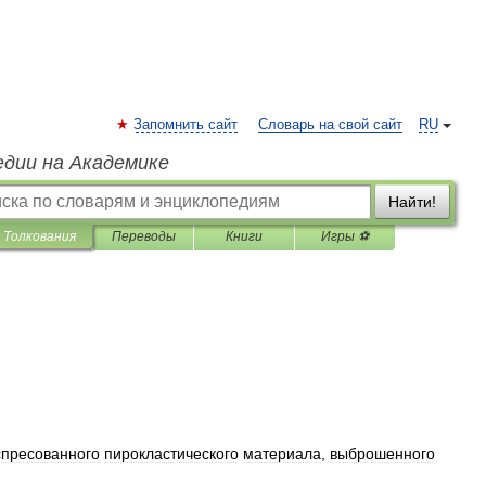
Запомнить сайт
Словарь на свой сайт
RU
едии на Академике
Найти!
Толкования
Переводы
Книги
Игры ⚽
спресованного
пирокластического
материала
,
выброшенного