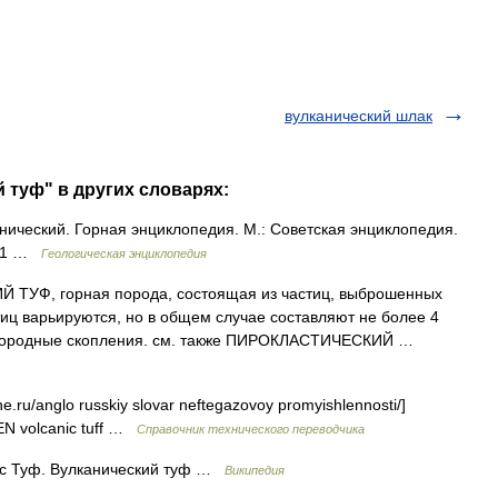
вулканический шлак
 туф" в других словарях:
ский. Горная энциклопедия. М.: Советская энциклопедия.
1991 …
Геологическая энциклопедия
ТУФ, горная порода, состоящая из частиц, выброшенных
ц варьируются, но в общем случае составляют не более 4
однородные скопления. см. также ПИРОКЛАСТИЧЕСКИЙ …
ne.ru/anglo russkiy slovar neftegazovoy promyishlennosti/]
N volcanic tuff …
Справочник технического переводчика
 с Туф. Вулканический туф …
Википедия